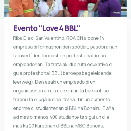
Evento "Love 4 BBL"
Riba Dia di San Valentino, ROA CN a pone 14
empresa di formashon den spòtlait, pasobra nan
ta invertí den formashon profeshonal di nan
empleadonan. Ta trata aki di e ruta edukativo di
guia profeshonal, BBL (beroepsbegeleidende
leerweg). Den esaki un empleado di un
organisashon un dia den siman ta bai skol i su
trabou ta e lugá di siña i traha. Tin un oumento
enorme di studiantenan di BBL na Boneiru. E aña
akí mas o ménos 400 studiante ta sigui un di e
mas ku 20 kursonan di BBL na MBO Boneiru,