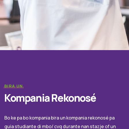
BIRA UN
Kompania Rekonosé
Bo ke pa bo kompania bira un kompania rekonosé pa
guia studiante di mbo/ cvq durante nan stazje of un