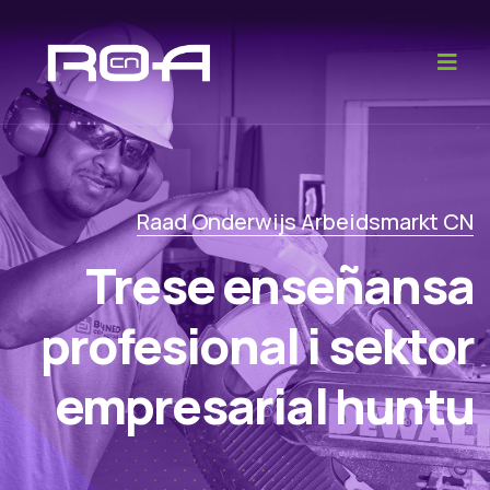
Raad Onderwijs Arbeidsmarkt CN
Trese enseñansa
profesional i sektor
empresarial huntu